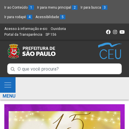
Ir ao Conteúdo
1
Ir para menu principal
2
Ir para busca
3
Ir para rodapé
4
Acessibilidade
5
Acesso à informação e-sic
(Link
Ouvidoria
(Link
Portal da Transparência
(Link
SP 156
para
(Link
para
para
um
para
um
um
novo
um
novo
novo
sítio)
novo
sítio)
sítio)
sítio)
Campo
Campo
de
de
Busca
Mostra
de
Busca
e
informações
MENU
de
Esconde
informações
Menu