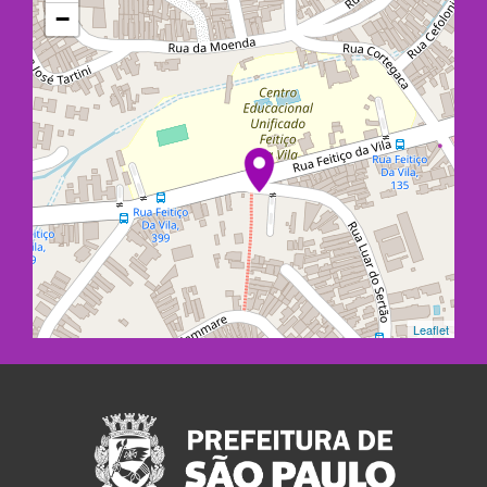
−
Leaflet