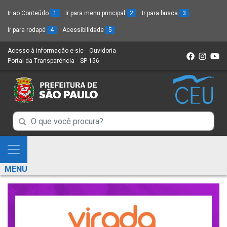
Ir ao Conteúdo
1
Ir para menu principal
2
Ir para busca
3
Ir para rodapé
4
Acessibilidade
5
Acesso à informação e-sic
(Link
Ouvidoria
(Link
Portal da Transparência
(Link
SP 156
para
(Link
para
para
um
para
um
um
novo
um
novo
novo
sítio)
novo
sítio)
sítio)
sítio)
Campo
Campo
de
de
Busca
Mostra
de
Busca
e
informações
MENU
de
Esconde
informações
Menu