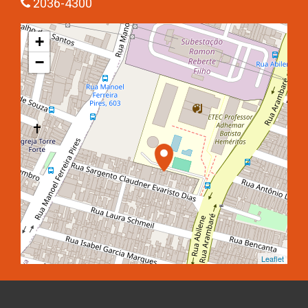
2036-4300
+
−
Leaflet