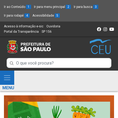
Ir ao Conteúdo
1
Ir para menu principal
2
Ir para busca
3
Ir para rodapé
4
Acessibilidade
5
Acesso à informação e-sic
(Link
Ouvidoria
(Link
Portal da Transparência
(Link
SP 156
para
(Link
para
para
um
para
um
um
novo
um
novo
novo
sítio)
novo
sítio)
sítio)
sítio)
Campo
Campo
de
de
Busca
Mostra
de
Busca
e
informações
MENU
de
Esconde
informações
Menu