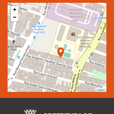
+
−
Leaflet