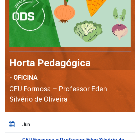
Horta Pedagógica
- OFICINA
CEU Formosa – Professor Eden
Silvério de Oliveira
Jun
CEU Formosa – Professor Eden Silvério de