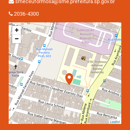
smeceuformosa@sme.prefeitura.sp.gov.br
2036-4300
+
−
Leaflet