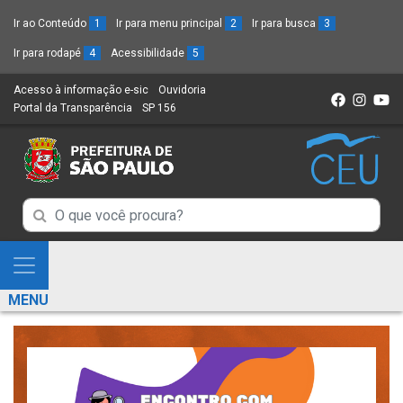
Ir ao Conteúdo
1
Ir para menu principal
2
Ir para busca
3
Ir para rodapé
4
Acessibilidade
5
Acesso à informação e-sic
(Link
Ouvidoria
(Link
Portal da Transparência
(Link
SP 156
para
(Link
para
para
um
para
um
um
novo
um
novo
novo
sítio)
novo
sítio)
sítio)
sítio)
Campo
Campo
de
de
Busca
Mostra
de
Busca
e
informações
MENU
de
Esconde
informações
Menu