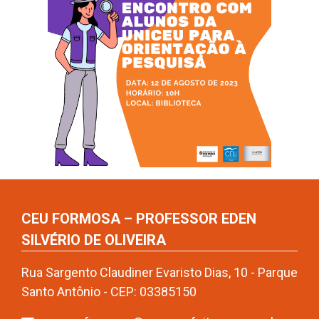
CEU FORMOSA – PROFESSOR EDEN
SILVÉRIO DE OLIVEIRA
Rua Sargento Claudiner Evaristo Dias, 10 - Parque
Santo Antônio - CEP: 03385150