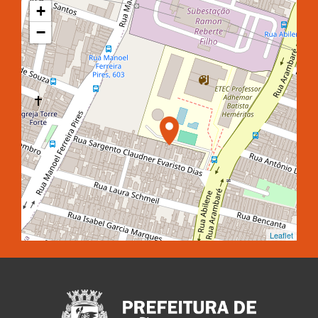
+
−
Leaflet