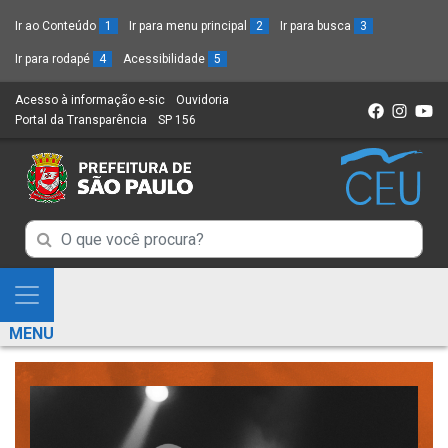
Ir ao Conteúdo
1
Ir para menu principal
2
Ir para busca
3
Ir para rodapé
4
Acessibilidade
5
Acesso à informação e-sic
(Link
Ouvidoria
(Link
Portal da Transparência
(Link
SP 156
para
(Link
para
para
um
para
um
um
novo
um
novo
novo
sítio)
novo
sítio)
sítio)
sítio)
Campo
Campo
de
de
Busca
Mostra
de
Busca
e
informações
MENU
de
Esconde
informações
Menu