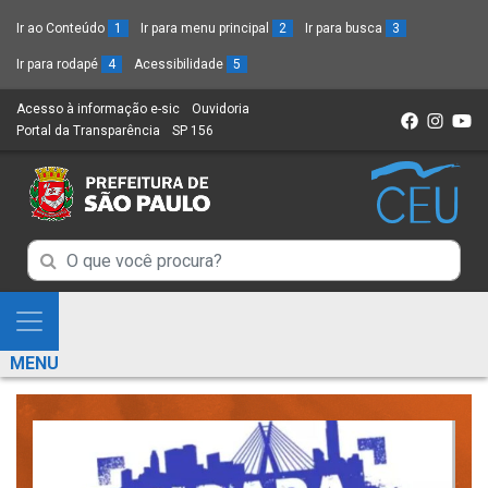
Ir ao Conteúdo
1
Ir para menu principal
2
Ir para busca
3
Ir para rodapé
4
Acessibilidade
5
Acesso à informação e-sic
(Link
Ouvidoria
(Link
Portal da Transparência
(Link
SP 156
para
(Link
para
para
um
para
um
um
novo
um
novo
novo
sítio)
novo
sítio)
sítio)
sítio)
Campo
Campo
de
de
Busca
Mostra
de
Busca
e
informações
MENU
de
Esconde
informações
Menu