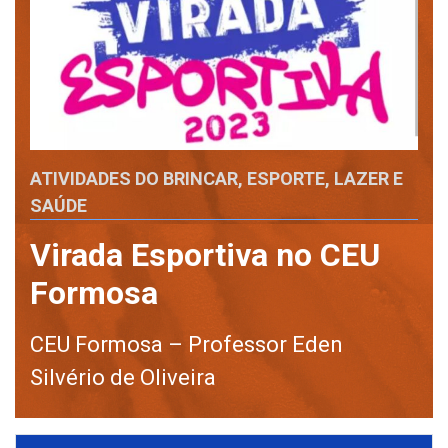
ATIVIDADES DO BRINCAR, ESPORTE, LAZER E
SAÚDE
Virada Esportiva no CEU
Formosa
CEU Formosa – Professor Eden
Silvério de Oliveira