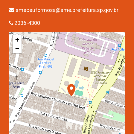
smeceuformosa@sme.prefeitura.sp.gov.br
2036-4300
+
−