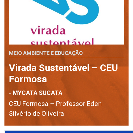
MEIO AMBIENTE E EDUCAÇÃO
Virada Sustentável – CEU
Formosa
- MYCATA SUCATA
CEU Formosa – Professor Eden
Silvério de Oliveira