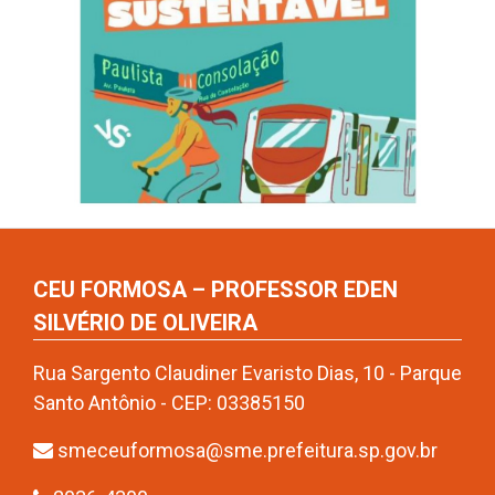
CEU FORMOSA – PROFESSOR EDEN
SILVÉRIO DE OLIVEIRA
Rua Sargento Claudiner Evaristo Dias, 10 - Parque
Santo Antônio - CEP: 03385150
smeceuformosa@sme.prefeitura.sp.gov.br