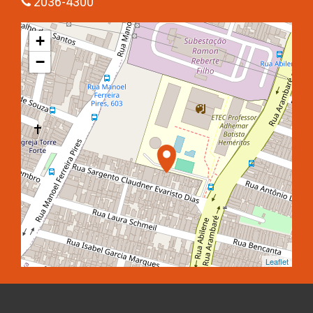
2036-4300
+
−
Leaflet