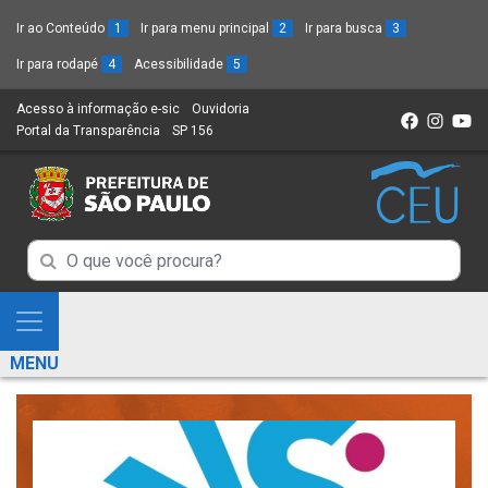
Ir ao Conteúdo
1
Ir para menu principal
2
Ir para busca
3
Ir para rodapé
4
Acessibilidade
5
Acesso à informação e-sic
(Link
Ouvidoria
(Link
Portal da Transparência
(Link
SP 156
para
(Link
para
para
um
para
um
um
novo
um
novo
novo
sítio)
novo
sítio)
sítio)
sítio)
Campo
Campo
de
de
Busca
Mostra
de
Busca
e
informações
MENU
de
Esconde
informações
Menu