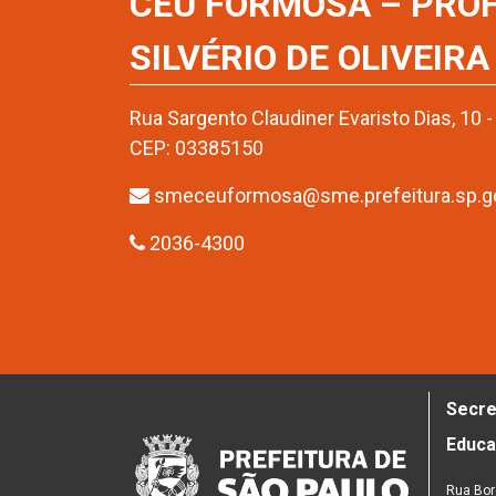
CEU FORMOSA – PRO
SILVÉRIO DE OLIVEIRA
Rua Sargento Claudiner Evaristo Dias, 10 
CEP: 03385150
smeceuformosa@sme.prefeitura.sp.go
2036-4300
Secre
Educ
Rua Bor