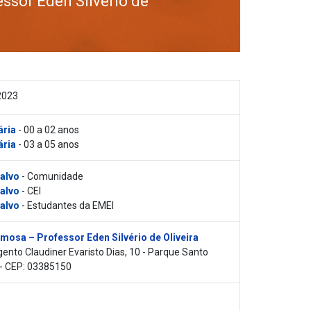
ssor Eden Silvério de
2023
ária
- 00 a 02 anos
ária
- 03 a 05 anos
 alvo
- Comunidade
 alvo
- CEI
 alvo
- Estudantes da EMEI
mosa – Professor Eden Silvério de Oliveira
ento Claudiner Evaristo Dias, 10 - Parque Santo
 - CEP: 03385150