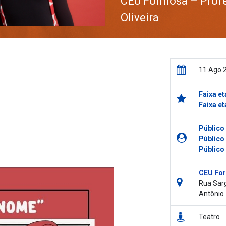
CEU Formosa – Profe
Oliveira
11 Ago 
Faixa et
Faixa et
Público
Público
Público
CEU For
Rua Sarg
Antônio
Teatro