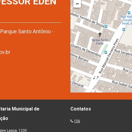
FESSOR EDEN
−
- Parque Santo Antônio -
v.br
taria Municipal de
Contatos
ação
156
ges Lagoa, 1230