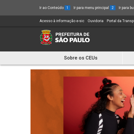
Ir ao Conteúdo
1
Ir para menu principal
2
Ir para 
Acesso à informação e-sic
(Link
Ouvidoria
(Link
Portal da Trans
para
para
um
um
novo
novo
sítio)
sítio)
Sobre os CEUs
Mostra
e
Esconde
Menu