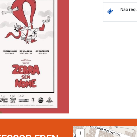
Não requ
+