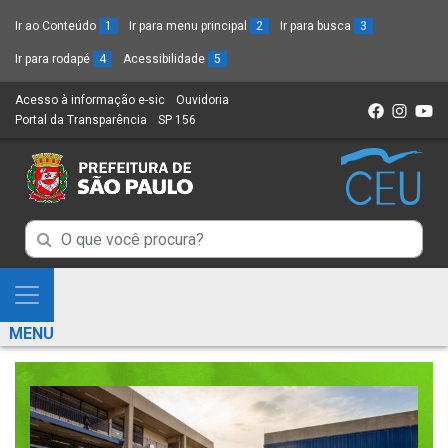
Ir ao Conteúdo
1
Ir para menu principal
2
Ir para busca
3
Ir para rodapé
4
Acessibilidade
5
Acesso à informação e-sic
(Link
Ouvidoria
(Link
Portal da Transparência
(Link
SP 156
para
(Link
para
para
um
para
um
um
novo
um
novo
novo
sítio)
novo
sítio)
sítio)
sítio)
Campo
Campo
de
de
Busca
Mostra
de
Busca
e
informações
MENU
de
Esconde
informações
Menu