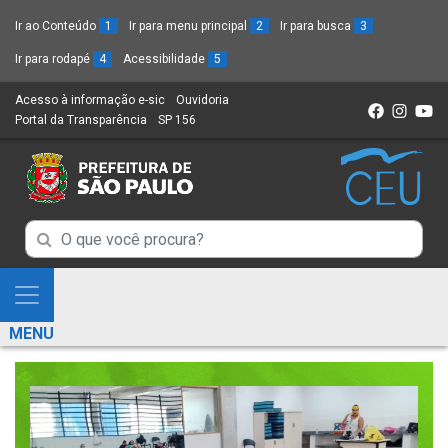
Ir ao Conteúdo
1
Ir para menu principal
2
Ir para busca
3
Ir para rodapé
4
Acessibilidade
5
Acesso à informação e-sic
(Link
Ouvidoria
(Link
Portal da Transparência
(Link
SP 156
para
(Link
para
para
um
para
um
um
novo
um
novo
novo
sítio)
novo
sítio)
sítio)
sítio)
Campo
Campo
de
de
Busca
Mostra
de
Busca
e
informações
MENU
de
Esconde
informações
Menu