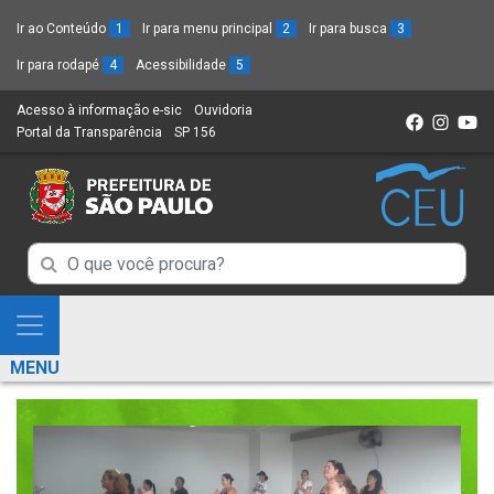
Ir ao Conteúdo
1
Ir para menu principal
2
Ir para busca
3
Ir para rodapé
4
Acessibilidade
5
Acesso à informação e-sic
(Link
Ouvidoria
(Link
Portal da Transparência
(Link
SP 156
para
(Link
para
para
um
para
um
um
novo
um
novo
novo
sítio)
novo
sítio)
sítio)
sítio)
Campo
Campo
de
de
Busca
Mostra
de
Busca
e
informações
MENU
de
Esconde
informações
Menu