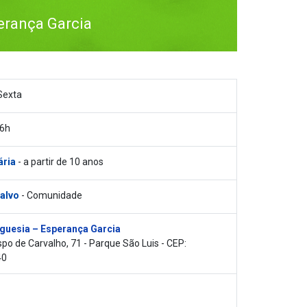
erança Garcia
Sexta
16h
ária
- a partir de 10 anos
 alvo
- Comunidade
guesia – Esperança Garcia
po de Carvalho, 71 - Parque São Luis - CEP:
40