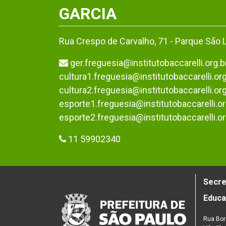
GARCIA
Rua Crespo de Carvalho, 71 - Parque São 
ger.freguesia@institutobaccarelli.org.b
cultura1.freguesia@institutobaccarelli.org
cultura2.freguesia@institutobaccarelli.org
esporte1.freguesia@institutobaccarelli.or
esporte2.freguesia@institutobaccarelli.or
11 59902340
Secre
Educ
Rua Bor