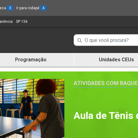
busca
3
Ir para rodapé
4
parência
(Link
SP 156
(Link
para
para
um
um
Campo
Campo
novo
novo
de
sítio)
sítio)
de
Busca
Programação
Unidades CEUs
de
Busca
informações
de
informações
ATIVIDADES COM RAQU
Aula de Tênis