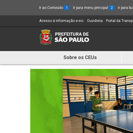
Ir ao Conteúdo
1
Ir para menu principal
2
Ir para 
Acesso à informação e-sic
(Link
Ouvidoria
(Link
Portal da Trans
para
para
um
um
novo
novo
sítio)
sítio)
Sobre os CEUs
Mostra
e
Esconde
Menu