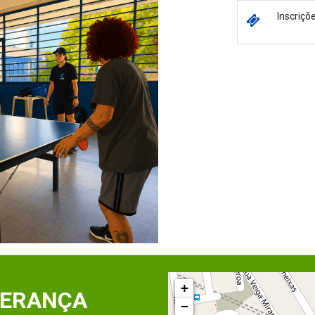
Inscriçõ
+
PERANÇA
−