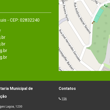
Luis - CEP: 02832240
r
.br
.br
g.br
g.br
taria Municipal de
Contatos
ação
156
ges Lagoa, 1230