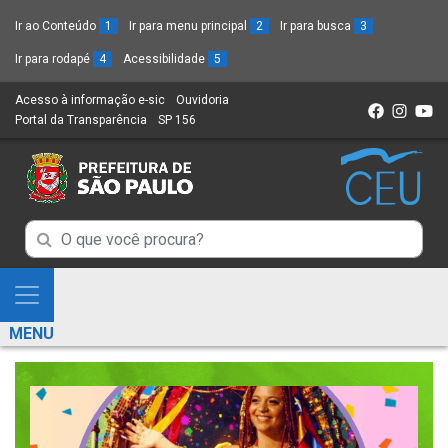
Ir ao Conteúdo
1
Ir para menu principal
2
Ir para busca
3
Ir para rodapé
4
Acessibilidade
5
Acesso à informação e-sic
(Link
Ouvidoria
(Link
Portal da Transparência
(Link
SP 156
para
(Link
para
para
um
para
um
um
novo
um
novo
novo
sítio)
novo
sítio)
sítio)
sítio)
Campo
Campo
de
de
Busca
Mostra
de
Busca
e
informações
MENU
de
Esconde
informações
Menu