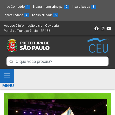
Ir ao Conteúdo
1
Ir para menu principal
2
Ir para busca
3
Ir para rodapé
4
Acessibilidade
5
Acesso à informação e-sic
(Link
Ouvidoria
(Link
Portal da Transparência
(Link
SP 156
para
(Link
para
para
um
para
um
um
novo
um
novo
novo
sítio)
novo
sítio)
sítio)
sítio)
Campo
Campo
de
de
Busca
Mostra
de
Busca
e
informações
MENU
de
Esconde
informações
Menu