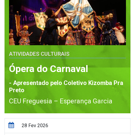
ATIVIDADES CULTURAIS
Ópera do Carnaval
- Apresentado pelo Coletivo Kizomba Pra
Preto
CEU Freguesia – Esperança Garcia
28 Fev 2026