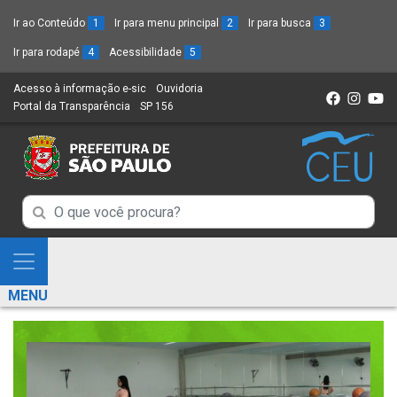
Ir ao Conteúdo
1
Ir para menu principal
2
Ir para busca
3
Ir para rodapé
4
Acessibilidade
5
Acesso à informação e-sic
(Link
Ouvidoria
(Link
Portal da Transparência
(Link
SP 156
para
(Link
para
para
um
para
um
um
novo
um
novo
novo
sítio)
novo
sítio)
sítio)
sítio)
Campo
Campo
de
de
Busca
Mostra
de
Busca
e
informações
MENU
de
Esconde
informações
Menu