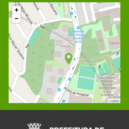
+
−
Leaflet