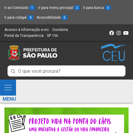
Ir ao Conteúdo
1
Ir para menu principal
2
Ir para busca
3
Ir para rodapé
4
Acessibilidade
5
Acesso à informação e-sic
(Link
Ouvidoria
(Link
Portal da Transparência
(Link
SP 156
para
(Link
para
para
um
para
um
um
novo
um
novo
novo
sítio)
novo
sítio)
sítio)
sítio)
Campo
Campo
de
de
Busca
Mostra
de
Busca
e
informações
MENU
de
Esconde
informações
Menu