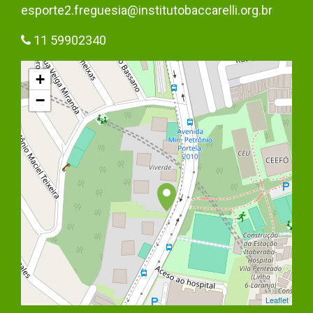
esporte2.freguesia@institutobaccarelli.org.br
11 59902340
+
−
Leaflet