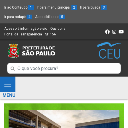
Ir ao Conteúdo
1
Ir para menu principal
2
Ir para busca
3
Ir para rodapé
4
Acessibilidade
5
Acesso à informação e-sic
(Link
Ouvidoria
(Link
Portal da Transparência
(Link
SP 156
para
(Link
para
para
um
para
um
um
novo
um
novo
novo
sítio)
novo
sítio)
sítio)
sítio)
Campo
Campo
de
de
Busca
Mostra
de
Busca
e
informações
MENU
de
Esconde
informações
Menu