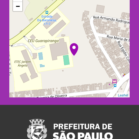
−
Leaflet