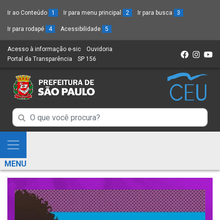
Ir ao Conteúdo
1
Ir para menu principal
2
Ir para busca
3
Ir para rodapé
4
Acessibilidade
5
Acesso à informação e-sic
(Link
Ouvidoria
(Link
Portal da Transparência
(Link
SP 156
para
(Link
para
para
um
para
um
um
novo
um
novo
novo
sítio)
novo
sítio)
sítio)
sítio)
Campo
Campo
de
de
Busca
Mostra
de
Busca
e
informações
MENU
de
Esconde
informações
Menu