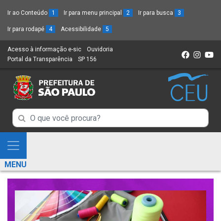
Ir ao Conteúdo
1
Ir para menu principal
2
Ir para busca
3
Ir para rodapé
4
Acessibilidade
5
Acesso à informação e-sic
(Link
Ouvidoria
(Link
Portal da Transparência
(Link
SP 156
para
(Link
para
para
um
para
um
um
novo
um
novo
novo
sítio)
novo
sítio)
sítio)
sítio)
Campo
Campo
de
de
Busca
Mostra
de
Busca
e
informações
MENU
de
Esconde
informações
Menu