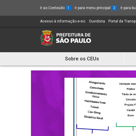
Ir ao Conteúdo
1
Ir para menu principal
2
Ir para 
Acesso à informação e-sic
(Link
Ouvidoria
(Link
Portal da Trans
para
para
um
um
novo
novo
sítio)
sítio)
Sobre os CEUs
Mostra
e
Esconde
Menu