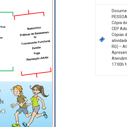
Documen
PESSOA 
Cópia d
CEP Adic
Cópias d
atividad
RG) – At
Apresent
Atendime
17:00h 