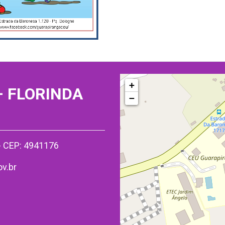
+
 FLORINDA
−
 - CEP: 4941176
v.br