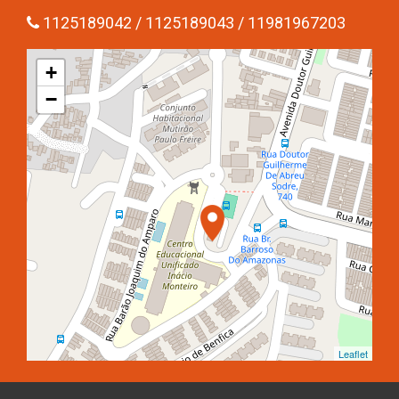
1125189042 / 1125189043 / 11981967203
+
−
Leaflet