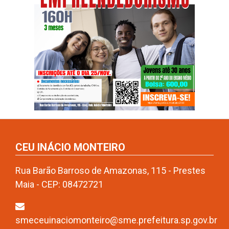
CEU INÁCIO MONTEIRO
Rua Barão Barroso de Amazonas, 115 - Prestes
Maia - CEP: 08472721
smeceuinaciomonteiro@sme.prefeitura.sp.gov.br