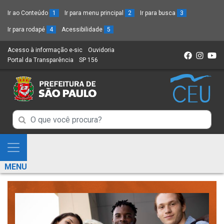
Ir ao Conteúdo
1
Ir para menu principal
2
Ir para busca
3
Ir para rodapé
4
Acessibilidade
5
Acesso à informação e-sic
(Link
Ouvidoria
(Link
Portal da Transparência
(Link
SP 156
para
(Link
para
para
um
para
um
um
novo
um
novo
novo
sítio)
novo
sítio)
sítio)
sítio)
Campo
Campo
de
de
Busca
Mostra
de
Busca
e
informações
MENU
de
Esconde
informações
Menu