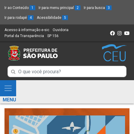
Ir ao Conteúdo
1
Ir para menu principal
2
Ir para busca
3
Ir para rodapé
4
Acessibilidade
5
Acesso à informação e-sic
(Link
Ouvidoria
(Link
Portal da Transparência
(Link
SP 156
para
(Link
para
para
um
para
um
um
novo
um
novo
novo
sítio)
novo
sítio)
sítio)
sítio)
Campo
Campo
de
de
Busca
Mostra
de
Busca
e
informações
MENU
de
Esconde
informações
Menu