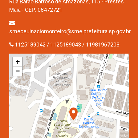
Rua Barão Barroso de Amazonas, 115 - Prestes
Maia - CEP: 08472721
smeceuinaciomonteiro@sme.prefeitura.sp.gov.br
1125189042 / 1125189043 / 11981967203
+
−