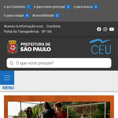
Ir ao Conteúdo
1
Ir para menu principal
2
Ir para busca
3
Ir para rodapé
4
Acessibilidade
5
Acesso à informação e-sic
(Link
Ouvidoria
(Link
Portal da Transparência
(Link
SP 156
para
(Link
para
para
um
para
um
um
novo
um
novo
novo
sítio)
novo
sítio)
sítio)
sítio)
Campo
Campo
de
de
Busca
Mostra
de
Busca
e
informações
MENU
de
Esconde
informações
Menu