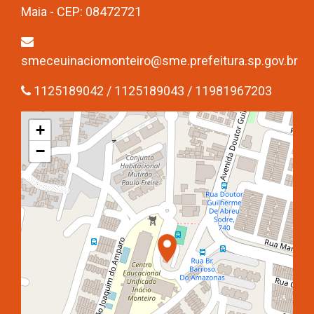
Maia - CEP: 08472721
smeceuinaciomonteiro@sme.prefeitura.sp.gov.br
1125189042 / 1125189043 / 11981967203
+
−