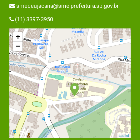
smeceujacana@sme.prefeitura.sp.gov.br
(11) 3397-3950
+
−
Leaflet