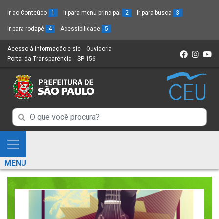
Ir ao Conteúdo
1
Ir para menu principal
2
Ir para busca
3
Ir para rodapé
4
Acessibilidade
5
Acesso à informação e-sic
(Link
Ouvidoria
(Link
Portal da Transparência
(Link
SP 156
para
(Link
para
para
um
para
um
um
novo
um
novo
novo
sítio)
novo
sítio)
sítio)
sítio)
Campo
Campo
de
de
Busca
Mostra
de
Busca
e
informações
MENU
de
Esconde
informações
Menu