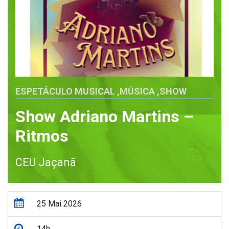
ESPETÁCULO MUSICAL
,
MÚSICA
,
SHOW
Show Adriano Martins –
Ritmos
CEU Jaçanã
25 Mai 2026
14h