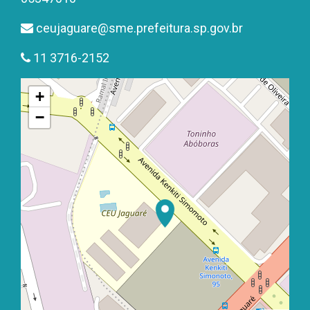
ceujaguare@sme.prefeitura.sp.gov.br
11 3716-2152
+
−