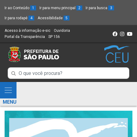
Ir ao Conteúdo
1
Ir para menu principal
2
Ir para busca
3
Ir para rodapé
4
Acessibilidade
5
Acesso à informação e-sic
(Link
Ouvidoria
(Link
Portal da Transparência
(Link
SP 156
para
(Link
para
para
um
para
um
um
novo
um
novo
novo
sítio)
novo
sítio)
sítio)
sítio)
Campo
Campo
de
de
Busca
Mostra
de
Busca
e
informações
MENU
de
Esconde
informações
Menu