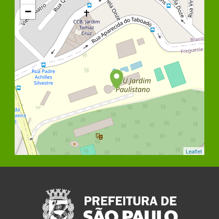
−
Leaflet