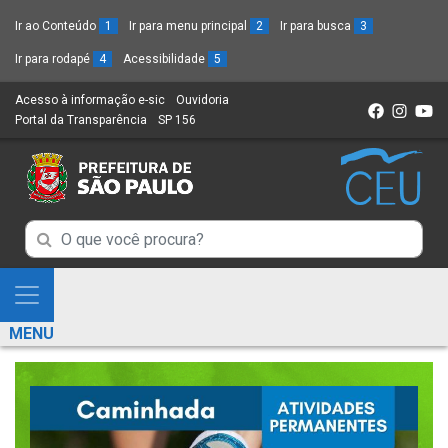
Ir ao Conteúdo
1
Ir para menu principal
2
Ir para busca
3
Ir para rodapé
4
Acessibilidade
5
Acesso à informação e-sic
(Link
Ouvidoria
(Link
Portal da Transparência
(Link
SP 156
para
(Link
para
para
um
para
um
um
novo
um
novo
novo
sítio)
novo
sítio)
sítio)
sítio)
Campo
Campo
de
de
Busca
Mostra
de
Busca
e
informações
MENU
de
Esconde
informações
Menu