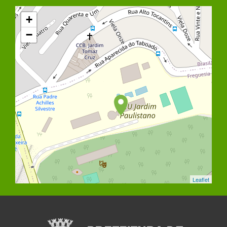
+
−
Leaflet