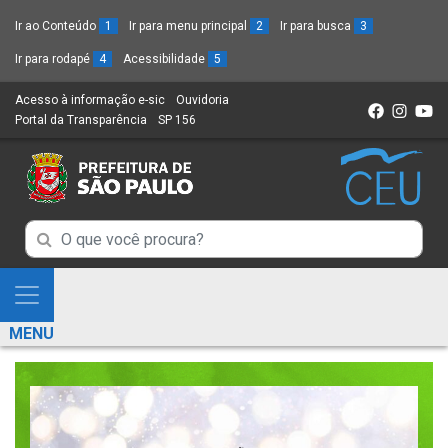
Ir ao Conteúdo
1
Ir para menu principal
2
Ir para busca
3
Ir para rodapé
4
Acessibilidade
5
Acesso à informação e-sic
(Link
Ouvidoria
(Link
Portal da Transparência
(Link
SP 156
para
(Link
para
para
um
para
um
um
novo
um
novo
novo
sítio)
novo
sítio)
sítio)
sítio)
Campo
Campo
de
de
Busca
Mostra
de
Busca
e
informações
MENU
de
Esconde
informações
Menu