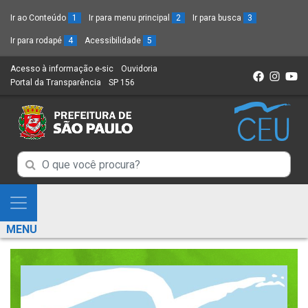
Ir ao Conteúdo
1
Ir para menu principal
2
Ir para busca
3
Ir para rodapé
4
Acessibilidade
5
Acesso à informação e-sic
(Link
Ouvidoria
(Link
Portal da Transparência
(Link
SP 156
para
(Link
para
para
um
para
um
um
novo
um
novo
novo
sítio)
novo
sítio)
sítio)
sítio)
Campo
Campo
de
de
Busca
Mostra
de
Busca
e
informações
MENU
de
Esconde
informações
Menu