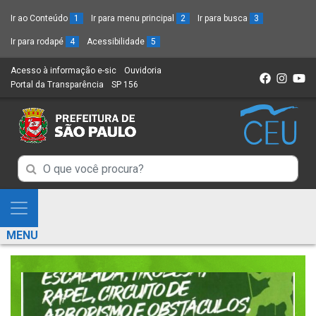
Ir ao Conteúdo
1
Ir para menu principal
2
Ir para busca
3
Ir para rodapé
4
Acessibilidade
5
Acesso à informação e-sic
(Link
Ouvidoria
(Link
Portal da Transparência
(Link
SP 156
para
(Link
para
para
um
para
um
um
novo
um
novo
novo
sítio)
novo
sítio)
sítio)
sítio)
Campo
Campo
de
de
Busca
Mostra
de
Busca
e
informações
MENU
de
Esconde
informações
Menu