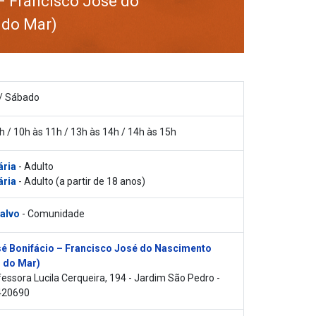
– Francisco José do
 do Mar)
/ Sábado
h / 10h às 11h / 13h às 14h / 14h às 15h
ária
- Adulto
ária
- Adulto (a partir de 18 anos)
 alvo
- Comunidade
é Bonifácio – Francisco José do Nascimento
 do Mar)
essora Lucila Cerqueira, 194 - Jardim São Pedro -
420690