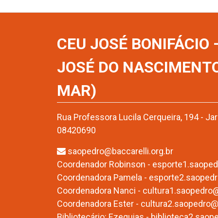
CEU JOSÉ BONIFÁCIO
JOSÉ DO NASCIMENT
MAR)
Rua Professora Lucila Cerqueira, 194 - Ja
08420690
saopedro@baccarelli.org.br
Coordenador Robinson - esporte1.saopedr
Coordenadora Pamela - esporte2.saopedro
Coordenadora Nanci - cultura1.saopedro@b
Coordenadora Ester - cultura2.saopedro@b
Bibliotecário: Ezequias - biblioteca2.saop