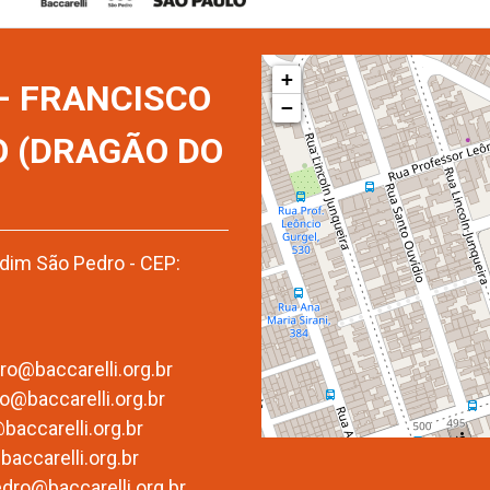
+
 – FRANCISCO
−
O (DRAGÃO DO
rdim São Pedro - CEP:
o@baccarelli.org.br
@baccarelli.org.br
accarelli.org.br
accarelli.org.br
edro@baccarelli.org.br