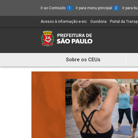
Ir ao Conteúdo
1
Ir para menu principal
2
Ir para 
Acesso à informação e-sic
(Link
Ouvidoria
(Link
Portal da Trans
para
para
um
um
novo
novo
sítio)
sítio)
Sobre os CEUs
Mostra
e
Esconde
Menu