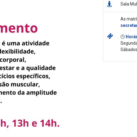
Sala Mul
As matrí
secreta
🕒
Horár
Segunda
Sábados