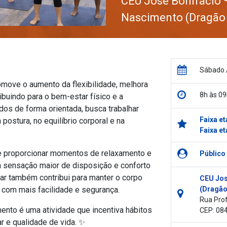
CEU José Bonifácio 
Nascimento (Dragão
Sábado 
omove o aumento da flexibilidade, melhora
8h às 09
ibuindo para o bem-estar físico e a
dos de forma orientada, busca trabalhar
Faixa et
postura, no equilíbrio corporal e na
Faixa et
e proporcionar momentos de relaxamento e
Público
ma sensação maior de disposição e conforto
ular também contribui para manter o corpo
CEU Jos
 com mais facilidade e segurança.
(Dragão
Rua Prof
mento é uma atividade que incentiva hábitos
CEP: 08
r e qualidade de vida. ✨