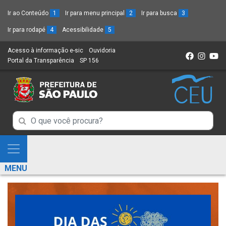
Ir ao Conteúdo
1
Ir para menu principal
2
Ir para busca
3
Ir para rodapé
4
Acessibilidade
5
Acesso à informação e-sic
(Link
Ouvidoria
(Link
Portal da Transparência
(Link
SP 156
para
(Link
para
para
um
para
um
um
novo
um
novo
novo
sítio)
novo
sítio)
sítio)
sítio)
Campo
Campo
de
de
Busca
Mostra
de
Busca
e
informações
MENU
de
Esconde
informações
Menu