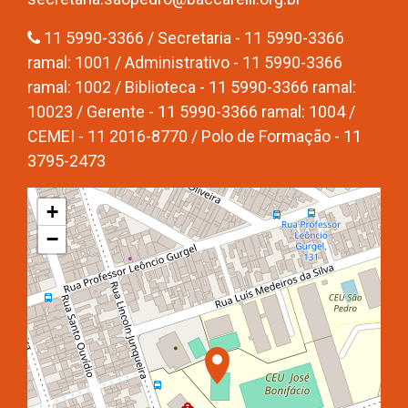
11 5990-3366 / Secretaria - 11 5990-3366
ramal: 1001 / Administrativo - 11 5990-3366
ramal: 1002 / Biblioteca - 11 5990-3366 ramal:
10023 / Gerente - 11 5990-3366 ramal: 1004 /
CEMEI - 11 2016-8770 / Polo de Formação - 11
3795-2473
+
−