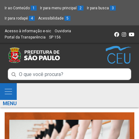
Ir ao Conteúdo
1
Ir para menu principal
2
Ir para busca
3
Ir para rodapé
4
Acessibilidade
5
Acesso à informação e-sic
(Link
Ouvidoria
(Link
Portal da Transparência
(Link
SP 156
para
(Link
para
para
um
para
um
um
novo
um
novo
novo
sítio)
novo
sítio)
sítio)
sítio)
Campo
Campo
de
de
Busca
Mostra
de
Busca
e
informações
MENU
de
Esconde
informações
Menu