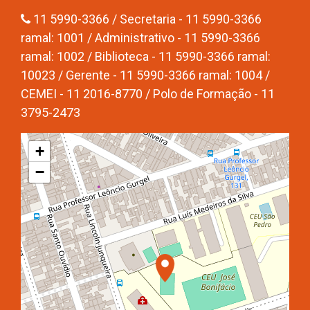
11 5990-3366 / Secretaria - 11 5990-3366
ramal: 1001 / Administrativo - 11 5990-3366
ramal: 1002 / Biblioteca - 11 5990-3366 ramal:
10023 / Gerente - 11 5990-3366 ramal: 1004 /
CEMEI - 11 2016-8770 / Polo de Formação - 11
3795-2473
+
−