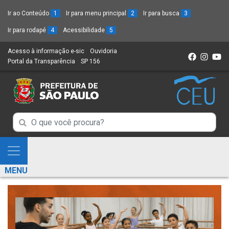
Ir ao Conteúdo
1
Ir para menu principal
2
Ir para busca
3
Ir para rodapé
4
Acessibilidade
5
Acesso à informação e-sic
(Link
Ouvidoria
(Link
Portal da Transparência
(Link
SP 156
para
(Link
para
para
um
para
um
um
novo
um
novo
novo
sítio)
novo
sítio)
sítio)
sítio)
Campo
Campo
de
de
Busca
Mostra
de
Busca
e
informações
MENU
de
Esconde
informações
Menu