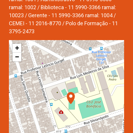
ramal: 1002 / Biblioteca - 11 5990-3366 ramal:
10023 / Gerente - 11 5990-3366 ramal: 1004 /
CEMEI - 11 2016-8770 / Polo de Formação - 11
3795-2473
+
−