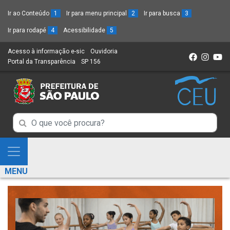
Ir ao Conteúdo
1
Ir para menu principal
2
Ir para busca
3
Ir para rodapé
4
Acessibilidade
5
Acesso à informação e-sic
(Link
Ouvidoria
(Link
Portal da Transparência
(Link
SP 156
para
(Link
para
para
um
para
um
um
novo
um
novo
novo
sítio)
novo
sítio)
sítio)
sítio)
Campo
Campo
de
de
Busca
Mostra
de
Busca
e
informações
MENU
de
Esconde
informações
Menu