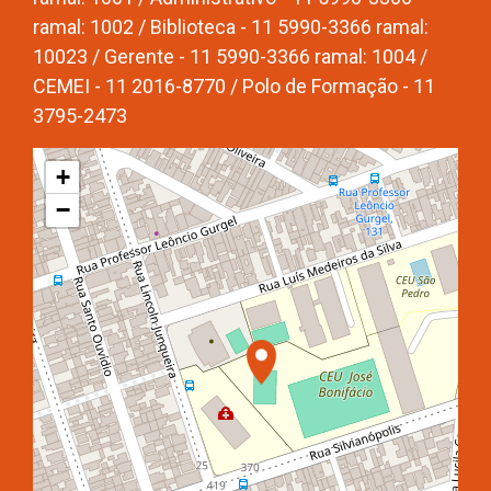
ramal: 1002 / Biblioteca - 11 5990-3366 ramal:
10023 / Gerente - 11 5990-3366 ramal: 1004 /
CEMEI - 11 2016-8770 / Polo de Formação - 11
3795-2473
+
−