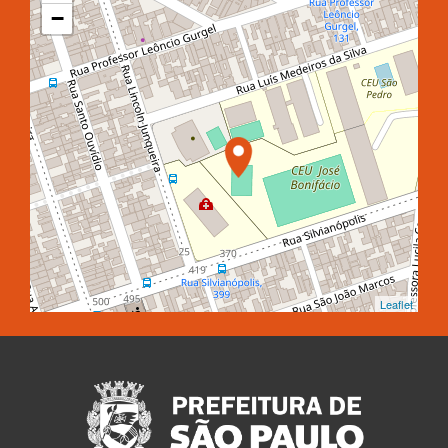
−
Leaflet