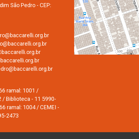
rdim São Pedro - CEP:
o@baccarelli.org.br
@baccarelli.org.br
accarelli.org.br
accarelli.org.br
edro@baccarelli.org.br
66 ramal: 1001 /
/ Biblioteca - 11 5990-
66 ramal: 1004 / CEMEI -
795-2473