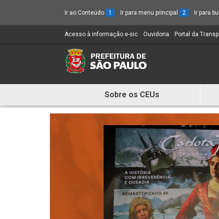
Ir ao Conteúdo
1
Ir para menu principal
2
Ir para 
Acesso à informação e-sic
(Link
Ouvidoria
(Link
Portal da Trans
para
para
um
um
novo
novo
sítio)
sítio)
Sobre os CEUs
Mostra
e
Esconde
Menu