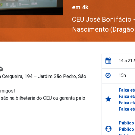
em 4k
CEU José Bonifácio 
Nascimento (Dragão
14 a 21
🎬
15h
 Cerqueira, 194 – Jardim São Pedro, São
Faixa et
amigos!
Faixa et
ão na bilheteria do CEU ou garanta pelo
Faixa et
Faixa et
Público
Público