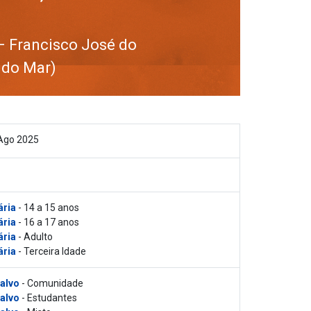
– Francisco José do
 do Mar)
 Ago 2025
ária
- 14 a 15 anos
ária
- 16 a 17 anos
ária
- Adulto
ária
- Terceira Idade
 alvo
- Comunidade
 alvo
- Estudantes