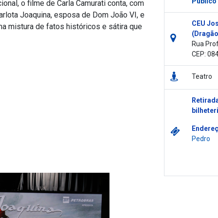
Público
nal, o filme de Carla Camurati conta, com
 Carlota Joaquina, esposa de Dom João VI, e
CEU Jos
ma mistura de fatos históricos e sátira que
(Dragão
Rua Prof
CEP: 08
Teatro
Retirada
bilheter
Endereç
Pedro