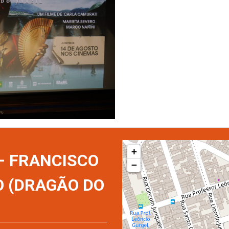
+
 – FRANCISCO
−
O (DRAGÃO DO