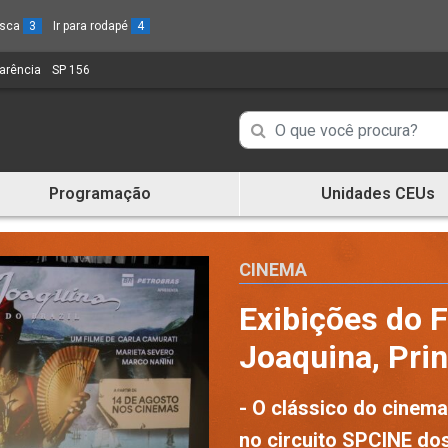
busca
3
Ir para rodapé
4
parência
(Link
SP 156
(Link
para
para
um
um
Campo
Campo
novo
novo
de
sítio)
sítio)
de
Busca
Programação
Unidades CEUs
de
Busca
informações
de
informações
CINEMA
Exibições do F
Joaquina, Prin
- O clássico do cinema
no circuito SPCINE do