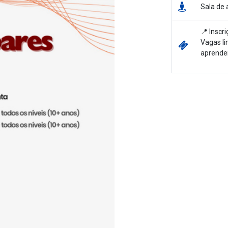
Sala de 
📍 Inscr
Vagas li
aprender