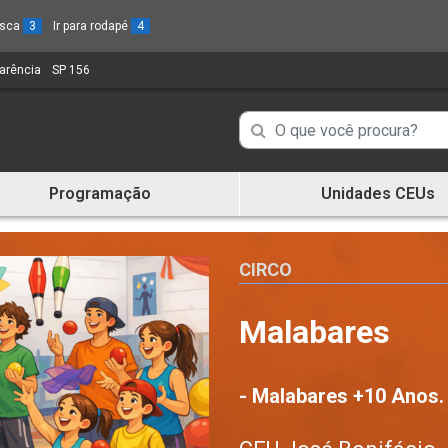
busca
3
Ir para rodapé
4
parência
(Link
SP 156
(Link
para
para
um
um
Campo
Campo
novo
novo
de
sítio)
sítio)
de
Busca
Programação
Unidades CEUs
de
Busca
informações
de
informações
CIRCO
Malabares
- Malabares +10 Anos.