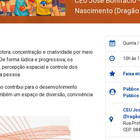
CEU José Bonifácio 
Nascimento (Dragão
Quinta /
ora, concentração e criatividade por meio
10h às 1
De forma lúdica e progressiva, os
, percepção espacial e controle dos
Faixa et
da pessoa.
mo contribui para o desenvolvimento
Público
 também um espaço de diversão, convivência
Público
CEU Jos
(Dragão
Rua Prof
CEP: 08