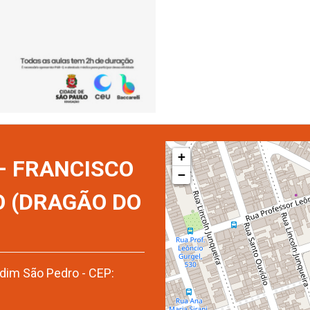
+
 – FRANCISCO
−
O (DRAGÃO DO
rdim São Pedro - CEP: