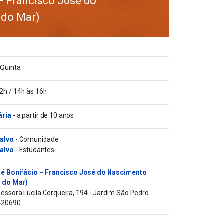
– Francisco José do
 do Mar)
 Quinta
2h / 14h às 16h
ária
- a partir de 10 anos
 alvo
- Comunidade
 alvo
- Estudantes
é Bonifácio – Francisco José do Nascimento
 do Mar)
essora Lucila Cerqueira, 194 - Jardim São Pedro -
420690