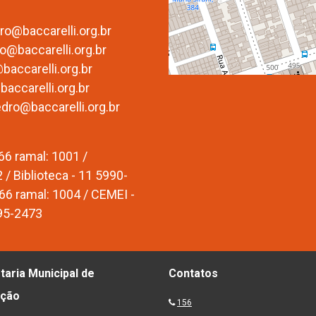
o@baccarelli.org.br
@baccarelli.org.br
accarelli.org.br
accarelli.org.br
edro@baccarelli.org.br
66 ramal: 1001 /
/ Biblioteca - 11 5990-
66 ramal: 1004 / CEMEI -
795-2473
taria Municipal de
Contatos
ação
156