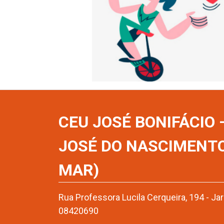
CEU JOSÉ BONIFÁCIO
JOSÉ DO NASCIMENT
MAR)
Rua Professora Lucila Cerqueira, 194 - Ja
08420690