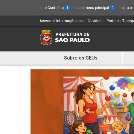
Ir ao Conteúdo
1
Ir para menu principal
2
Ir para 
Acesso à informação e-sic
(Link
Ouvidoria
(Link
Portal da Trans
para
para
um
um
novo
novo
sítio)
sítio)
Sobre os CEUs
Mostra
e
Esconde
Menu