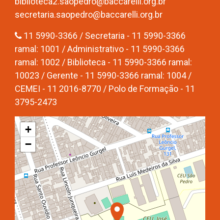
biblioteca2.saopedro@baccarelli.org.br
secretaria.saopedro@baccarelli.org.br
11 5990-3366 / Secretaria - 11 5990-3366
ramal: 1001 / Administrativo - 11 5990-3366
ramal: 1002 / Biblioteca - 11 5990-3366 ramal:
10023 / Gerente - 11 5990-3366 ramal: 1004 /
CEMEI - 11 2016-8770 / Polo de Formação - 11
3795-2473
+
−