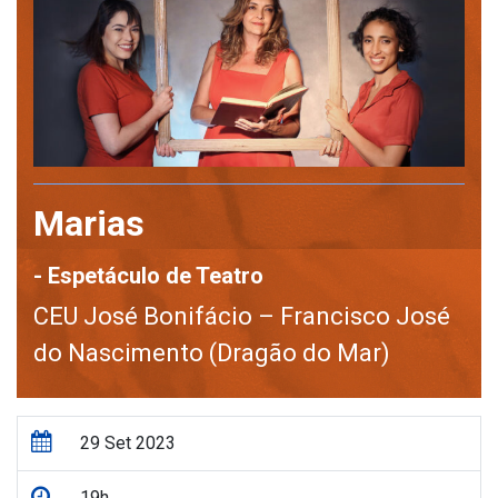
Marias
- Espetáculo de Teatro
CEU José Bonifácio – Francisco José
do Nascimento (Dragão do Mar)
29 Set 2023
19h