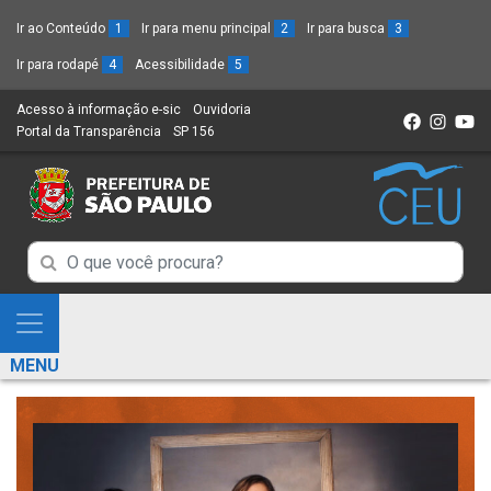
Ir ao Conteúdo
1
Ir para menu principal
2
Ir para busca
3
Ir para rodapé
4
Acessibilidade
5
Acesso à informação e-sic
(Link
Ouvidoria
(Link
Portal da Transparência
(Link
SP 156
para
(Link
para
para
um
para
um
um
novo
um
novo
novo
sítio)
novo
sítio)
sítio)
sítio)
Campo
Campo
de
de
Busca
Mostra
de
Busca
e
informações
MENU
de
Esconde
informações
Menu