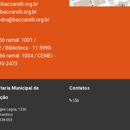
accarelli.org.br
accarelli.org.br
edro@baccarelli.org.br
66 ramal: 1001 /
/ Biblioteca - 11 5990-
66 ramal: 1004 / CEMEI -
795-2473
taria Municipal de
Contatos
ação
156
ges Lagoa, 1230
ementino
038-003