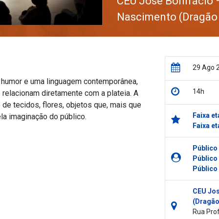
CEU José Bonifácio 
Nascimento (Dragão
29 Ago 
o humor e uma linguagem contemporânea,
14h
 relacionam diretamente com a plateia. A
de tecidos, flores, objetos que, mais que
Faixa et
la imaginação do público.
Faixa et
Público
Público
Público
CEU Jos
(Dragão
Rua Prof