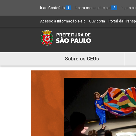
Ir ao Conteúdo
1
Ir para menu principal
2
Ir para 
Acesso à informação e-sic
(Link
Ouvidoria
(Link
Portal da Trans
para
para
um
um
novo
novo
sítio)
sítio)
Sobre os CEUs
Mostra
e
Esconde
Menu