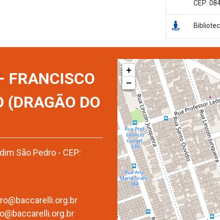
CEP: 08
Bibliote
+
 – FRANCISCO
−
O (DRAGÃO DO
rdim São Pedro - CEP:
o@baccarelli.org.br
@baccarelli.org.br