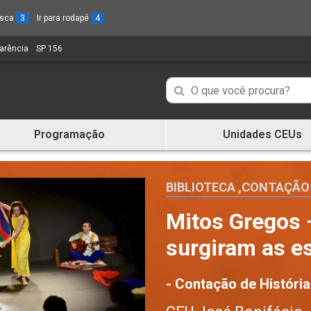
busca
3
Ir para rodapé
4
parência
(Link
SP 156
(Link
para
para
um
um
Campo
Campo
novo
novo
de
sítio)
sítio)
de
Busca
Programação
Unidades CEUs
de
Busca
informações
de
informações
BIBLIOTECA
,
CONTAÇÃO 
Mitos Gregos
surgiram as e
- Contação de História