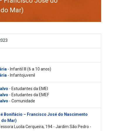
– Francisco José do
 do Mar)
2023
ária
- Infantil III (6 a 10 anos)
ária
- Infantojuvenil
 alvo
- Estudantes da EMEI
 alvo
- Estudantes da EMEF
 alvo
- Comunidade
é Bonifácio – Francisco José do Nascimento
 do Mar)
essora Lucila Cerqueira, 194 - Jardim São Pedro -