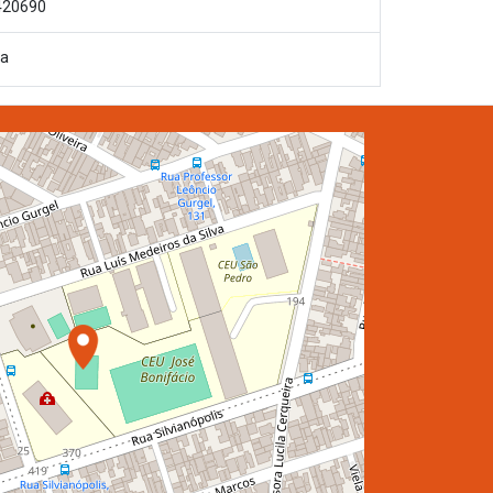
420690
ca