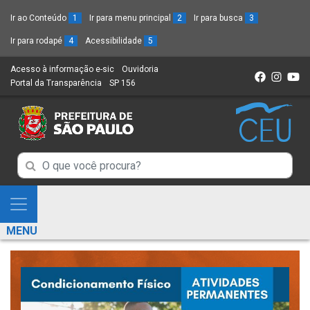
Ir ao Conteúdo
1
Ir para menu principal
2
Ir para busca
3
Ir para rodapé
4
Acessibilidade
5
Acesso à informação e-sic
(Link
Ouvidoria
(Link
Portal da Transparência
(Link
SP 156
para
(Link
para
para
um
para
um
um
novo
um
novo
novo
sítio)
novo
sítio)
sítio)
sítio)
Campo
Campo
de
de
Busca
Mostra
de
Busca
e
informações
MENU
de
Esconde
informações
Menu