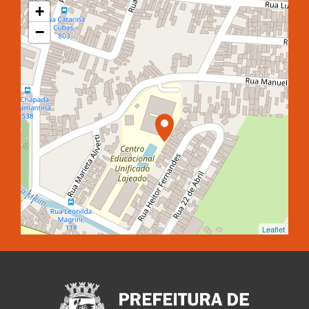
+
−
Leaflet