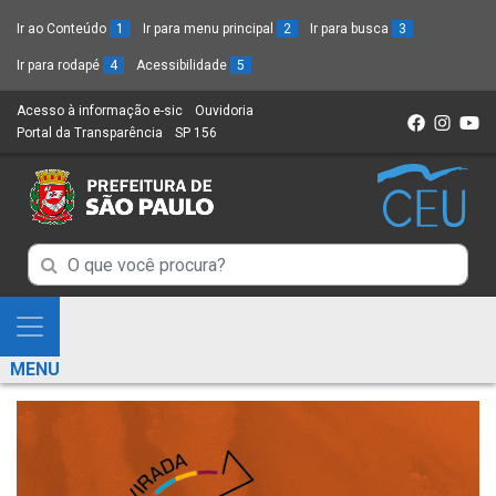
Ir ao Conteúdo
1
Ir para menu principal
2
Ir para busca
3
Ir para rodapé
4
Acessibilidade
5
Acesso à informação e-sic
(Link
Ouvidoria
(Link
Portal da Transparência
(Link
SP 156
para
(Link
para
para
um
para
um
um
novo
um
novo
novo
sítio)
novo
sítio)
sítio)
sítio)
Campo
Campo
de
de
Busca
Mostra
de
Busca
e
informações
MENU
de
Esconde
informações
Menu