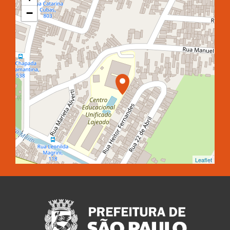
−
Leaflet