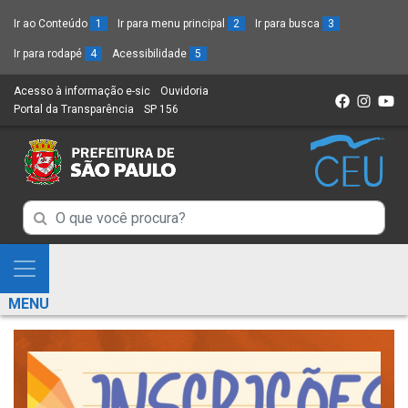
Ir ao Conteúdo
1
Ir para menu principal
2
Ir para busca
3
Ir para rodapé
4
Acessibilidade
5
Acesso à informação e-sic
(Link
Ouvidoria
(Link
Portal da Transparência
(Link
SP 156
para
(Link
para
para
um
para
um
um
novo
um
novo
novo
sítio)
novo
sítio)
sítio)
sítio)
Campo
Campo
de
de
Busca
Mostra
de
Busca
e
informações
MENU
de
Esconde
informações
Menu