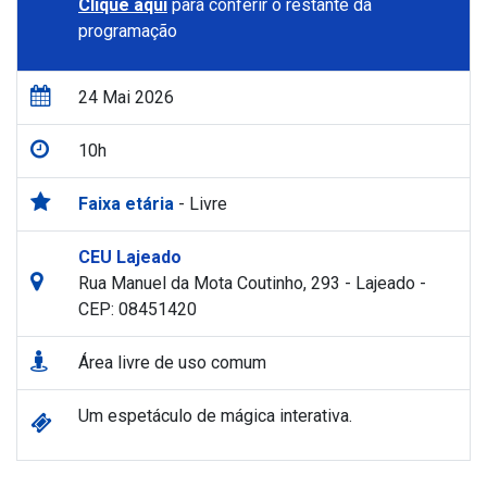
Clique aqui
para conferir o restante da
programação
24 Mai 2026
10h
Faixa etária
- Livre
CEU Lajeado
Rua Manuel da Mota Coutinho, 293 - Lajeado -
CEP: 08451420
Área livre de uso comum
Um espetáculo de mágica interativa.