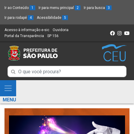
Ir ao Conteúdo
1
Ir para menu principal
2
Ir para busca
3
Ir para rodapé
4
Acessibilidade
5
Acesso à informação e-sic
(Link
Ouvidoria
(Link
Portal da Transparência
(Link
SP 156
para
(Link
para
para
um
para
um
um
novo
um
novo
novo
sítio)
novo
sítio)
sítio)
sítio)
Campo
Campo
de
de
Busca
Mostra
de
Busca
e
informações
MENU
de
Esconde
informações
Menu