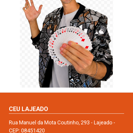
CEU LAJEADO
Rua Manuel da Mota Coutinho, 293 - Lajeado -
CEP: 08451420