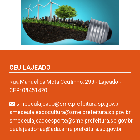
CEU LAJEADO
Rua Manuel da Mota Coutinho, 293 - Lajeado -
CEP: 08451420
smeceulajeado@sme.prefeitura.sp.gov.br
smeceulajeadocultura@sme.prefeitura.sp.gov.br
smeceulajeadoesporte@sme.prefeitura.sp.gov.br
ceulajeadonae@edu.sme.prefeitura.sp.gov.br