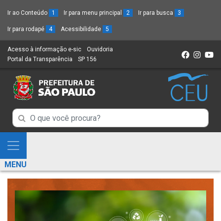
Ir ao Conteúdo
1
Ir para menu principal
2
Ir para busca
3
Ir para rodapé
4
Acessibilidade
5
Acesso à informação e-sic
(Link
Ouvidoria
(Link
Portal da Transparência
(Link
SP 156
para
(Link
para
para
um
para
um
um
novo
um
novo
novo
sítio)
novo
sítio)
sítio)
sítio)
Campo
Campo
de
de
Busca
Mostra
de
Busca
e
informações
MENU
de
Esconde
informações
Menu