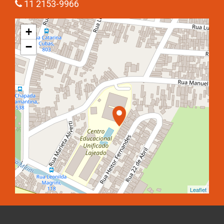
11 2153-9966
+
−
Leaflet