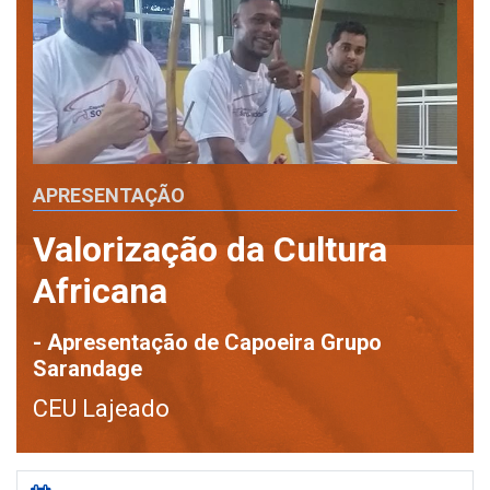
APRESENTAÇÃO
Valorização da Cultura
Africana
- Apresentação de Capoeira Grupo
Sarandage
CEU Lajeado