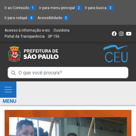
Ir ao Conteúdo
1
Ir para menu principal
2
Ir para busca
3
Ir para rodapé
4
Acessibilidade
5
Acesso à informação e-sic
(Link
Ouvidoria
(Link
Portal da Transparência
(Link
SP 156
para
(Link
para
para
um
para
um
um
novo
um
novo
novo
sítio)
novo
sítio)
sítio)
sítio)
Campo
Campo
de
de
Busca
Mostra
de
Busca
e
informações
MENU
de
Esconde
informações
Menu