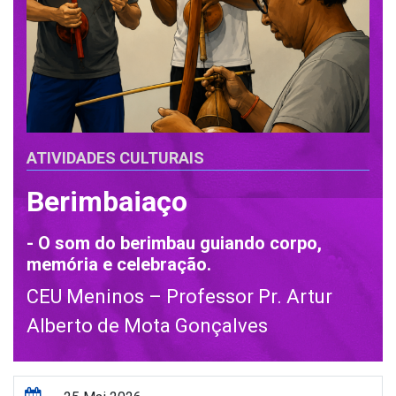
ATIVIDADES CULTURAIS
Berimbaiaço
- O som do berimbau guiando corpo,
memória e celebração.
CEU Meninos – Professor Pr. Artur
Alberto de Mota Gonçalves