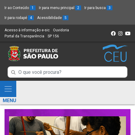
Ir ao Conteúdo
1
Ir para menu principal
2
Ir para busca
3
Ir para rodapé
4
Acessibilidade
5
Acesso à informação e-sic
(Link
Ouvidoria
(Link
Portal da Transparência
(Link
SP 156
para
(Link
para
para
um
para
um
um
novo
um
novo
novo
sítio)
novo
sítio)
sítio)
sítio)
Campo
Campo
de
de
Busca
Mostra
de
Busca
e
informações
MENU
de
Esconde
informações
Menu