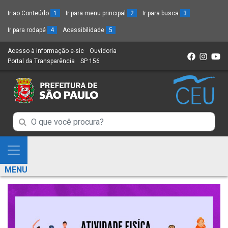
Ir ao Conteúdo
1
Ir para menu principal
2
Ir para busca
3
Ir para rodapé
4
Acessibilidade
5
Acesso à informação e-sic
(Link
Ouvidoria
(Link
Portal da Transparência
(Link
SP 156
para
(Link
para
para
um
para
um
um
novo
um
novo
novo
sítio)
novo
sítio)
sítio)
sítio)
Campo
Campo
de
de
Busca
Mostra
de
Busca
e
informações
MENU
de
Esconde
informações
Menu