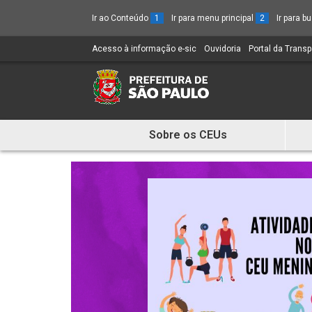
Ir ao Conteúdo
1
Ir para menu principal
2
Ir para 
Acesso à informação e-sic
(Link
Ouvidoria
(Link
Portal da Trans
para
para
um
um
novo
novo
sítio)
sítio)
Sobre os CEUs
Mostra
e
Esconde
Menu