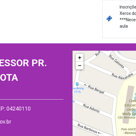
Inscriçõ
Xerox d
***Neces
aula
+
ESSOR PR.
−
MOTA
CEP: 04240110
ov.br