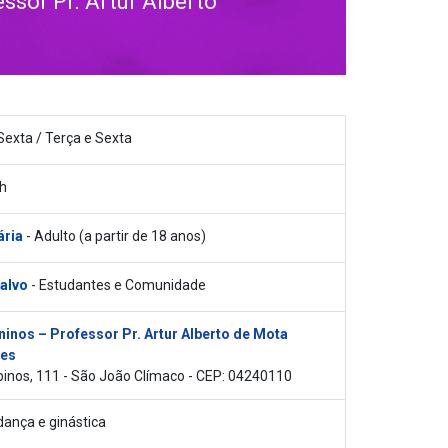
sor Pr. Artur Alberto
Sexta / Terça e Sexta
h
ária
- Adulto (a partir de 18 anos)
 alvo
- Estudantes e Comunidade
inos – Professor Pr. Artur Alberto de Mota
es
inos, 111 - São João Clímaco - CEP: 04240110
dança e ginástica