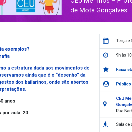
CEU Meninos – Profes
de Mota Gonçalves
Terça e 
fia exemplos?
9h às 10
rafia
omo a estrutura dada aos movimentos de
Faixa et
Observamos ainda que é o “desenho” da
gestos dos bailarinos, onde são abertos
Público
erpretações.
CEU Men
60 anos
Gonçalv
Rua Barb
por aula: 20
Sala de 